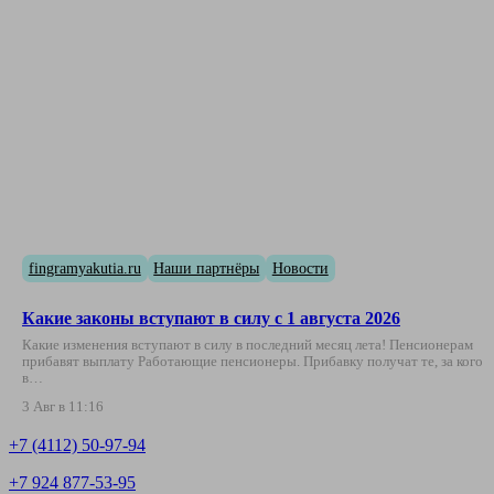
fingramyakutia.ru
Наши партнёры
Новости
Какие законы вступают в силу с 1 августа 2026
Какие изменения вступают в силу в последний месяц лета! Пенсионерам
прибавят выплату Работающие пенсионеры. Прибавку получат те, за кого
в…
3 Авг в 11:16
+7 (4112) 50-97-94
+7 924 877-53-95