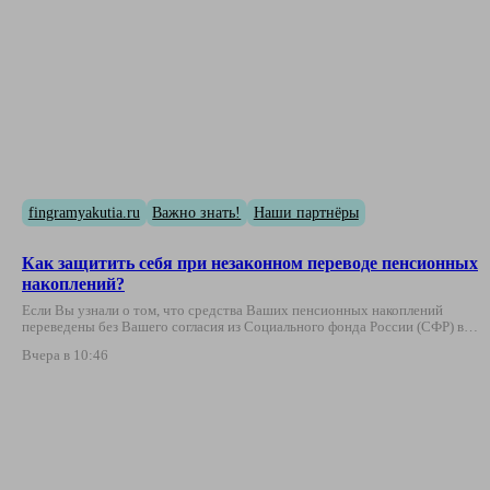
fingramyakutia.ru
Важно знать!
Наши партнёры
Как защитить себя при незаконном переводе пенсионных
накоплений?
Если Вы узнали о том, что средства Ваших пенсионных накоплений
переведены без Вашего согласия из Социального фонда России (СФР) в…
Вчера в 10:46