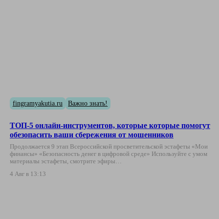
fingramyakutia.ru
Важно знать!
ТОП-5 онлайн-инструментов, которые которые помогут
обезопасить ваши сбережения от мошенников
Продолжается 9 этап Всероссийской просветительской эстафеты «Мои
финансы» «Безопасность денег в цифровой среде» Используйте с умом
материалы эстафеты, смотрите эфиры…
4 Авг в 13:13