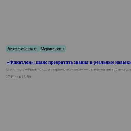
fingramyakutia.ru
Мероприятия
«Финатлон»: шанс превратить знания в реальные навыки
Олимпиада «Финатлон для старшеклассников» — отличный инструмент для
27 Июл в 16:59