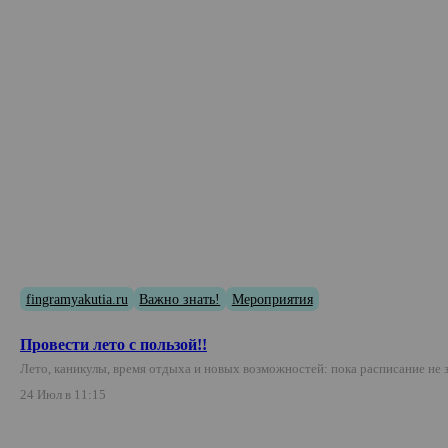
fingramyakutia.ru
Важно знать!
Мероприятия
Провести лето с пользой!!
Лето, каникулы, время отдыха и новых возможностей: пока расписание не
24 Июл в 11:15