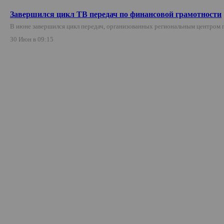
Завершился цикл ТВ передач по финансовой грамотности
В июне завершился цикл передач, организованных региональным центром 
30 Июн в 09:15