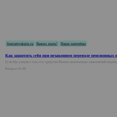
fingramyakutia.ru
Важно знать!
Наши партнёры
Как защитить себя при незаконном переводе пенсионных 
Если Вы узнали о том, что средства Ваших пенсионных накоплений переве
Вчера в 10:46