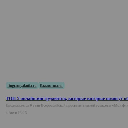
fingramyakutia.ru
Важно знать!
ТОП-5 онлайн-инструментов, которые которые помогут о
Продолжается 9 этап Всероссийской просветительской эстафеты «Мои фин
4 Авг в 13:13