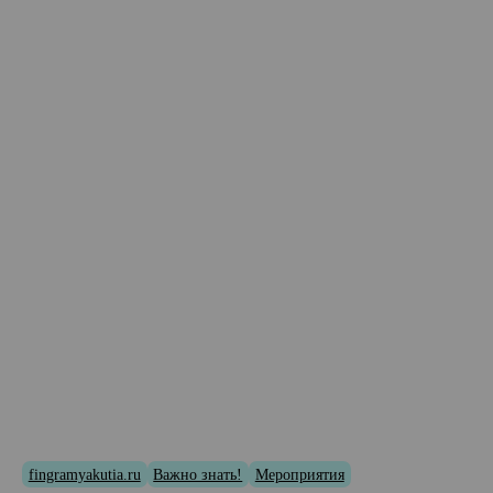
fingramyakutia.ru
Важно знать!
Мероприятия