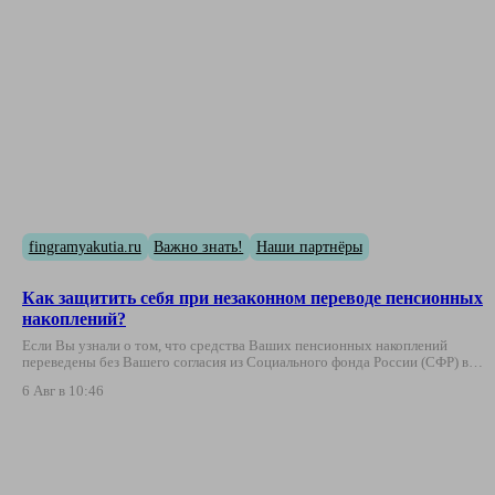
fingramyakutia.ru
Важно знать!
Наши партнёры
Как защитить себя при незаконном переводе пенсионных
накоплений?
Если Вы узнали о том, что средства Ваших пенсионных накоплений
переведены без Вашего согласия из Социального фонда России (СФР) в…
6 Авг в 10:46