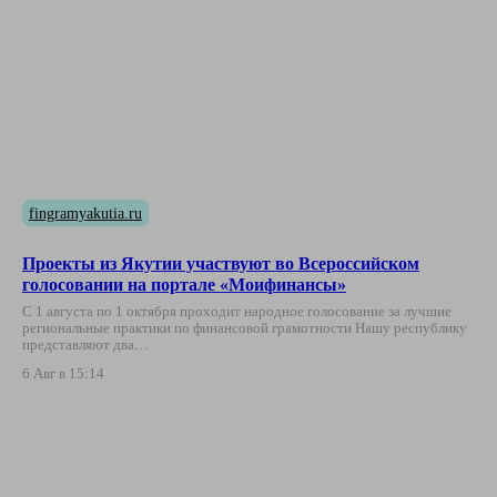
fingramyakutia.ru
Проекты из Якутии участвуют во Всероссийском
голосовании на портале «Моифинансы»
С 1 августа по 1 октября проходит народное голосование за лучшие
региональные практики по финансовой грамотности Нашу республику
представляют два…
6 Авг в 15:14