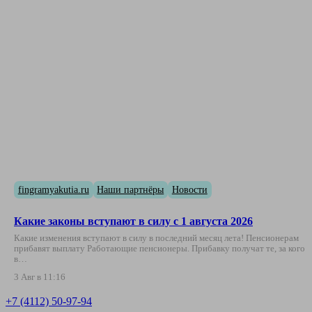
fingramyakutia.ru
Наши партнёры
Новости
Какие законы вступают в силу с 1 августа 2026
Какие изменения вступают в силу в последний месяц лета! Пенсионерам
прибавят выплату Работающие пенсионеры. Прибавку получат те, за кого
в…
3 Авг в 11:16
+7 (4112) 50-97-94