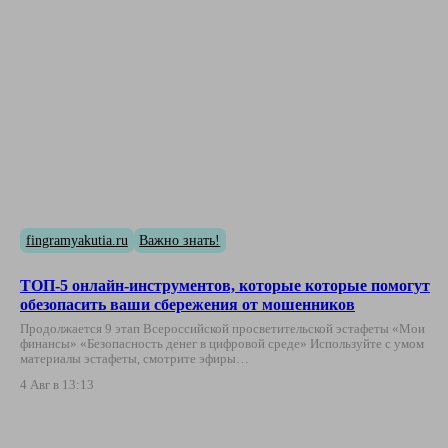
fingramyakutia.ru
Важно знать!
ТОП-5 онлайн-инструментов, которые которые помогут
обезопасить ваши сбережения от мошенников
Продолжается 9 этап Всероссийской просветительской эстафеты «Мои
финансы» «Безопасность денег в цифровой среде» Используйте с умом
материалы эстафеты, смотрите эфиры…
4 Авг в 13:13