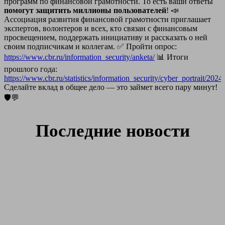
программ по финансовой грамотности. То есть ваши ответы
помогут защитить миллионы пользователей
!
📣
Ассоциация развития финансовой грамотности приглашает
экспертов, волонтеров и всех, кто связан с финансовым
просвещением, поддержать инициативу и рассказать о ней
своим подписчикам и коллегам.
✅
Пройти опрос:
https://www.cbr.ru/information_security/anketa/
📊
Итоги
прошлого года:
https://www.cbr.ru/statistics/information_security/cyber_portrait/2024/
Сделайте вклад в общее дело — это займет всего пару минут!
🛡💬
Последние новости