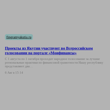
fingramyakutia.ru
Проекты из Якутии участвуют во Всероссийском
голосовании на портале «Моифинансы»
С 1 августа по 1 октября проходит народное голосование за лучшие
региональные практики по финансовой грамотности Нашу республику
представляют два…
6 Авг в 15:14