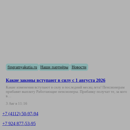
fingramyakutia.ru
Наши партнёры
Новости
Какие законы вступают в силу с 1 августа 2026
Какие изменения вступают в силу в последний месяц лета! Пенсионерам
прибавят выплату Работающие пенсионеры. Прибавку получат те, за кого
в…
3 Авг в 11:16
+7 (4112) 50-97-94
+7 924 877-53-95