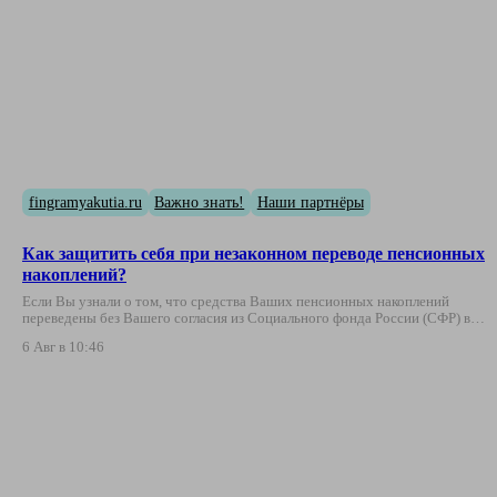
fingramyakutia.ru
Важно знать!
Наши партнёры
Как защитить себя при незаконном переводе пенсионных
накоплений?
Если Вы узнали о том, что средства Ваших пенсионных накоплений
переведены без Вашего согласия из Социального фонда России (СФР) в…
6 Авг в 10:46