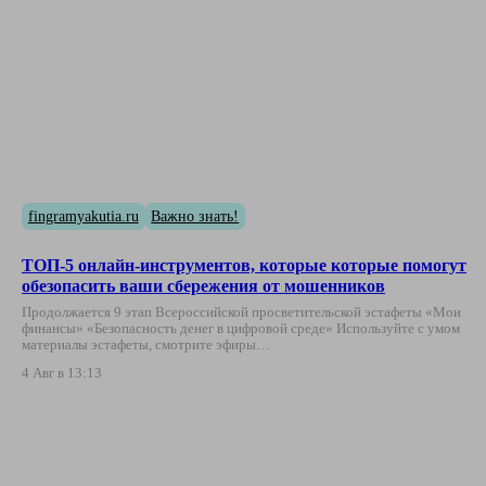
fingramyakutia.ru
Важно знать!
ТОП-5 онлайн-инструментов, которые которые помогут
обезопасить ваши сбережения от мошенников
Продолжается 9 этап Всероссийской просветительской эстафеты «Мои
финансы» «Безопасность денег в цифровой среде» Используйте с умом
материалы эстафеты, смотрите эфиры…
4 Авг в 13:13