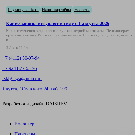
fingramyakutia.ru
Наши партнёры
Новости
Какие законы вступают в силу с 1 августа 2026
Какие изменения вступают в силу в последний месяц лета! Пенсионерам
прибавят выплату Работающие пенсионеры. Прибавку получат те, за кого
в…
3 Авг в 11:16
+7 (4112) 50-97-94
+7 924 877-53-95
rskfg.rsya@inbox.ru
Якутск, Ойунского 24, каб. 109
Разработка и дизайн
BAISHEV
Волонтеры
Партнёры