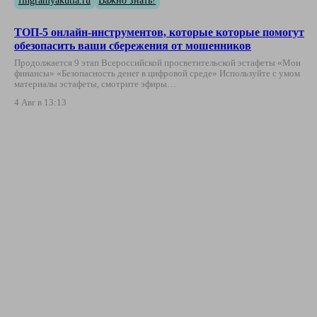
fingramyakutia.ru
Важно знать!
ТОП-5 онлайн-инструментов, которые которые помогут
обезопасить ваши сбережения от мошенников
Продолжается 9 этап Всероссийской просветительской эстафеты «Мои
финансы» «Безопасность денег в цифровой среде» Используйте с умом
материалы эстафеты, смотрите эфиры…
4 Авг в 13:13