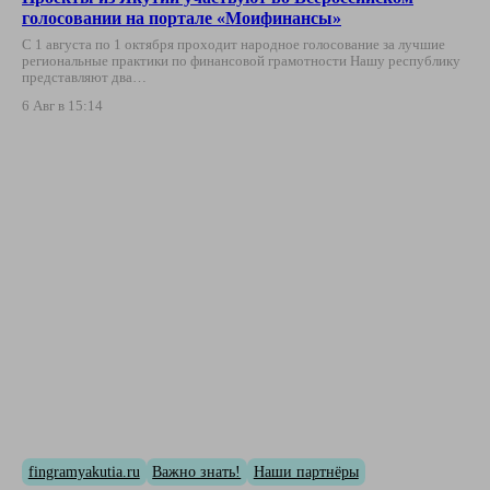
голосовании на портале «Моифинансы»
С 1 августа по 1 октября проходит народное голосование за лучшие
региональные практики по финансовой грамотности Нашу республику
представляют два…
6 Авг в 15:14
fingramyakutia.ru
Важно знать!
Наши партнёры