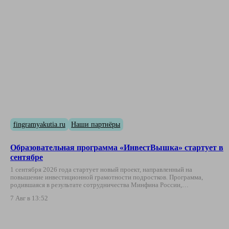
fingramyakutia.ru
Наши партнёры
Образовательная программа «ИнвестВышка» стартует в
сентябре
1 сентября 2026 года стартует новый проект, направленный на
повышение инвестиционной грамотности подростков. Программа,
родившаяся в результате сотрудничества Минфина России,…
7 Авг в 13:52