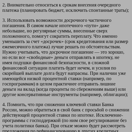
2. Внимательно относиться к срокам внесения очередного
платежа (планировать бюджет, исключить спонтанные траты);
3. Использовать возможности досрочного частичного
погашения. В самом начале ипотечного «пути» даже
небольшие, но регулярные суммы, внесенные сверх
положенного, помогут сократить переплату. Что именно
уменьшить за счет «досрочек» (срок кредитования или размер
ежемесячного платежа) лучше решать по обстоятельствам.
Нужно учитывать, что досрочное погашение — это хорошо,
но если все «свободные» деньги отправлять в ипотеку, не
имея подушки финансовой безопасности, в сложной
финансовой ситуации платить будет нечем, и усилия по
скорейшей выплате долга будут напрасны. При наличии уже
имеющейся низкой процентной ставки (например, по
госпрограммам) в целом практичнее отправить лишние
деньги на вклад (когда проценты по сбережениям выше) или
другие консервативные инструменты (например, облигации);
4. Помнить, что при снижении ключевой ставки Банка
России, можно обратиться в свой банк с просьбой о снижении
действующей процентной ставки по ипотеке. Исключение-
программы с господдержкой (по ним свое регулирование без
учета политики банка). При отказе можно будет рассмотреть
предложения по рефинансированию в других кредитных