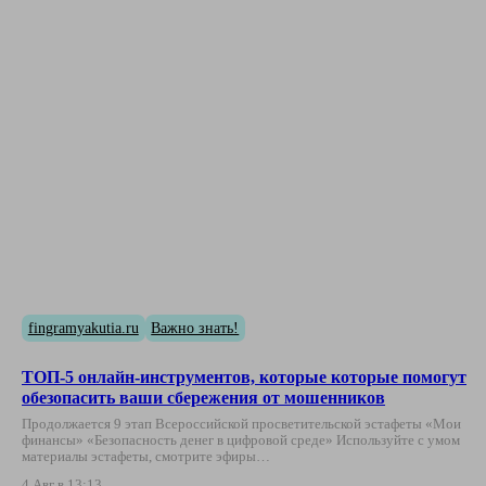
fingramyakutia.ru
Важно знать!
ТОП-5 онлайн-инструментов, которые которые помогут
обезопасить ваши сбережения от мошенников
Продолжается 9 этап Всероссийской просветительской эстафеты «Мои
финансы» «Безопасность денег в цифровой среде» Используйте с умом
материалы эстафеты, смотрите эфиры…
4 Авг в 13:13