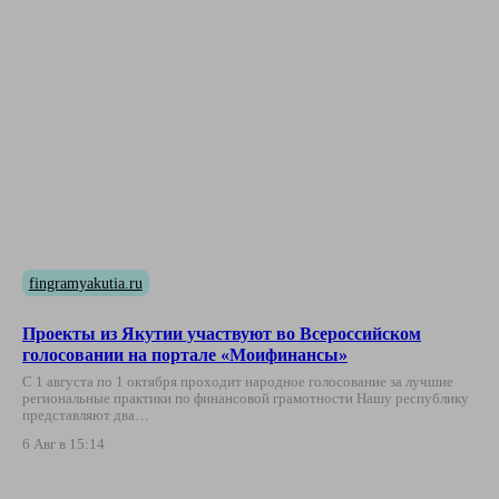
fingramyakutia.ru
Проекты из Якутии участвуют во Всероссийском
голосовании на портале «Моифинансы»
С 1 августа по 1 октября проходит народное голосование за лучшие
региональные практики по финансовой грамотности Нашу республику
представляют два…
6 Авг в 15:14