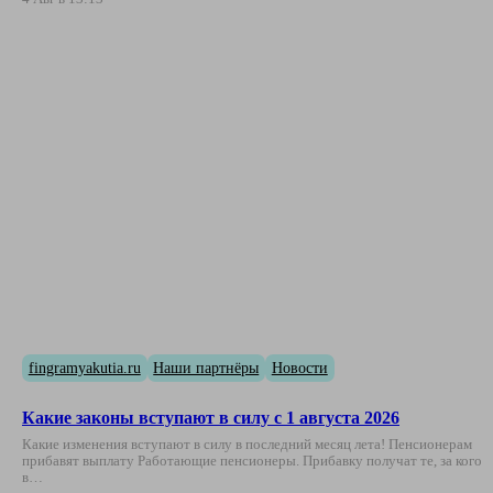
fingramyakutia.ru
Наши партнёры
Новости
Какие законы вступают в силу с 1 августа 2026
Какие изменения вступают в силу в последний месяц лета! Пенсионерам
прибавят выплату Работающие пенсионеры. Прибавку получат те, за кого
в…