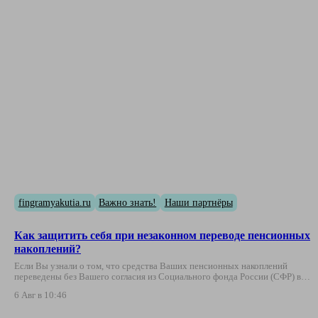
fingramyakutia.ru
Важно знать!
Наши партнёры
Как защитить себя при незаконном переводе пенсионных
накоплений?
Если Вы узнали о том, что средства Ваших пенсионных накоплений
переведены без Вашего согласия из Социального фонда России (СФР) в…
6 Авг в 10:46