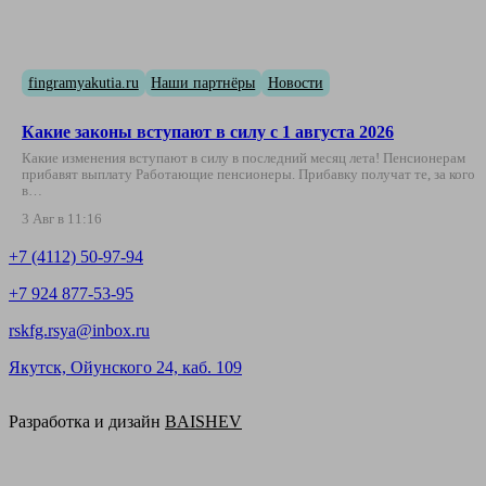
fingramyakutia.ru
Наши партнёры
Новости
Какие законы вступают в силу с 1 августа 2026
Какие изменения вступают в силу в последний месяц лета! Пенсионерам
прибавят выплату Работающие пенсионеры. Прибавку получат те, за кого
в…
3 Авг в 11:16
+7 (4112) 50-97-94
+7 924 877-53-95
rskfg.rsya@inbox.ru
Якутск, Ойунского 24, каб. 109
Разработка и дизайн
BAISHEV