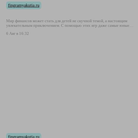
fingramyakutia.ru
Мир финансов может стать для детей не скучной темой, а настоящим
увлекательным приключением. С помощью этих игр даже самые юные…
6 Авг в 16:32
fingramyakutia.ru