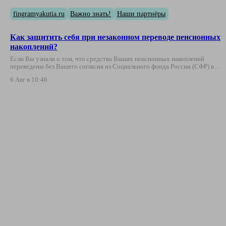
fingramyakutia.ru
Важно знать!
Наши партнёры
Как защитить себя при незаконном переводе пенсионных
накоплений?
Если Вы узнали о том, что средства Ваших пенсионных накоплений
переведены без Вашего согласия из Социального фонда России (СФР) в…
6 Авг в 10:46