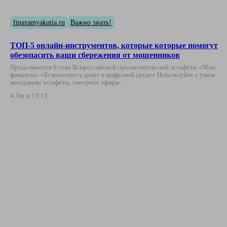
fingramyakutia.ru
Важно знать!
ТОП-5 онлайн-инструментов, которые которые помогут
обезопасить ваши сбережения от мошенников
Продолжается 9 этап Всероссийской просветительской эстафеты «Мои
финансы» «Безопасность денег в цифровой среде» Используйте с умом
материалы эстафеты, смотрите эфиры…
4 Авг в 13:13