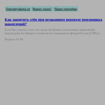
fingramyakutia.ru
Важно знать!
Наши партнёры
Как защитить себя при незаконном переводе пенсионных
накоплений?
Если Вы узнали о том, что средства Ваших пенсионных накоплений
переведены без Вашего согласия из Социального фонда России (СФР) в…
Вчера в 10:46