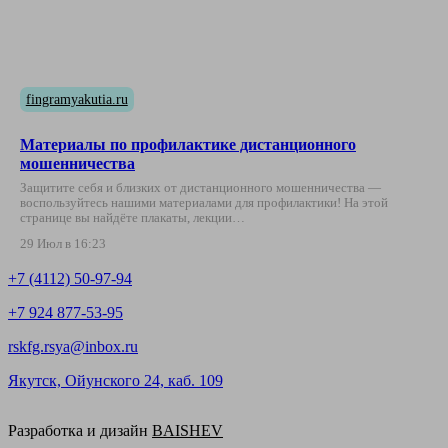
fingramyakutia.ru
Материалы по профилактике дистанционного
мошенничества
Защитите себя и близких от дистанционного мошенничества —
воспользуйтесь нашими материалами для профилактики! На этой
странице вы найдёте плакаты, лекции…
29 Июл в 16:23
+7 (4112) 50-97-94
+7 924 877-53-95
rskfg.rsya@inbox.ru
Якутск, Ойунского 24, каб. 109
Разработка и дизайн
BAISHEV