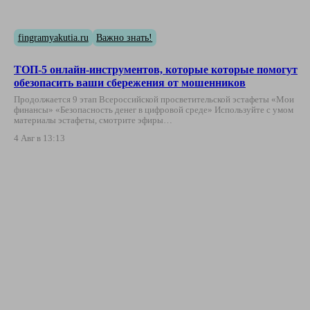
fingramyakutia.ru
Важно знать!
ТОП-5 онлайн-инструментов, которые которые помогут
обезопасить ваши сбережения от мошенников
Продолжается 9 этап Всероссийской просветительской эстафеты «Мои
финансы» «Безопасность денег в цифровой среде» Используйте с умом
материалы эстафеты, смотрите эфиры…
4 Авг в 13:13