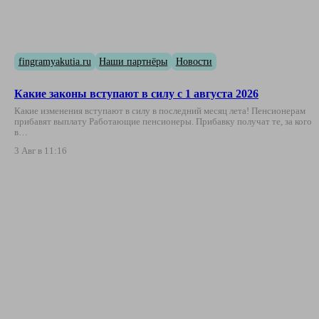
fingramyakutia.ru
Наши партнёры
Новости
Какие законы вступают в силу с 1 августа 2026
Какие изменения вступают в силу в последний месяц лета! Пенсионерам
прибавят выплату Работающие пенсионеры. Прибавку получат те, за кого
в…
3 Авг в 11:16