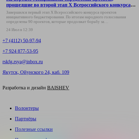
прошедшие во второй этап X Всероссийского конкурса
проектов инициативного бюджетирования
Завершился первый этап X Всероссийского конкурса проектов
инициативного бюджетирования. По итогам народного голосования
определены 90 проектов, которые продолжат борьбу за…
24 Июл в 12:39
+7 (4112) 50-97-94
+7 924 877-53-95
rskfg.rsya@inbox.ru
Якутск, Ойунского 24, каб. 109
Разработка и дизайн
BAISHEV
Волонтеры
Партнёры
Полезные ссылки