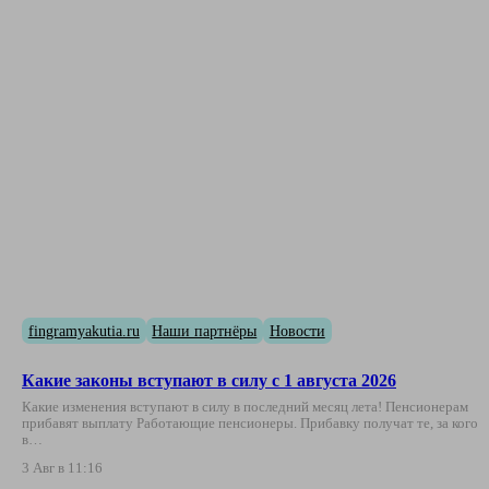
fingramyakutia.ru
Наши партнёры
Новости
Какие законы вступают в силу с 1 августа 2026
Какие изменения вступают в силу в последний месяц лета! Пенсионерам
прибавят выплату Работающие пенсионеры. Прибавку получат те, за кого
в…
3 Авг в 11:16