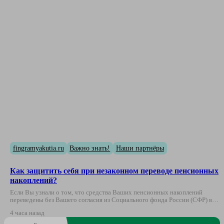
fingramyakutia.ru
Важно знать!
Наши партнёры
Как защитить себя при незаконном переводе пенсионных
накоплений?
Если Вы узнали о том, что средства Ваших пенсионных накоплений
переведены без Вашего согласия из Социального фонда России (СФР) в…
4 часа назад