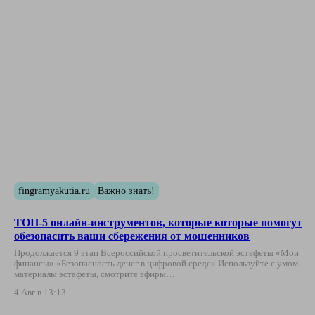
fingramyakutia.ru
Важно знать!
ТОП-5 онлайн-инструментов, которые которые помогут
обезопасить ваши сбережения от мошенников
Продолжается 9 этап Всероссийской просветительской эстафеты «Мои
финансы» «Безопасность денег в цифровой среде» Используйте с умом
материалы эстафеты, смотрите эфиры…
4 Авг в 13:13