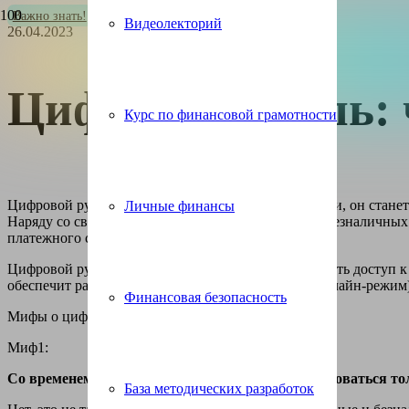
Важно знать!
Новости
Новости Банка России
Видеолекторий
26.04.2023
Цифровой рубль: ч
Курс по финансовой грамотности
Цифровой рубль будет эмитироваться Банком России, он стане
Личные финансы
Наряду со свойствами традиционных наличных и безналичных
платежного средства.
Цифровой рубль позволит гражданам и бизнесу иметь доступ 
обеспечит расчеты без доступа к сети Интернет (офлайн-режим)
Финансовая безопасность
Мифы о цифровом рубле
Миф1:
Со временем отменят наличные и заставят пользоваться 
База методических разработок