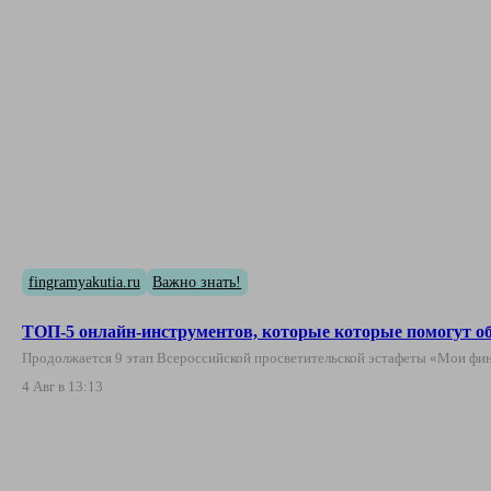
fingramyakutia.ru
Важно знать!
ТОП-5 онлайн-инструментов, которые которые помогут о
Продолжается 9 этап Всероссийской просветительской эстафеты «Мои фин
4 Авг в 13:13