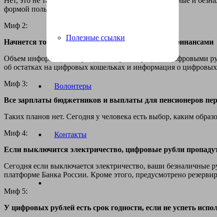
Нет, это не так. В обороте будут находиться и наличные и б
формой пользоваться останется за гражданами
Миф 2:
Полезные ссылки
Начнется тотальная слежка за гражданами и их финансами
Объем информации о гражданах при операции с цифровыми ру
об остатках на цифровых кошельках и информация о цифровых 
Миф 3:
Волонтеры
Все зарплаты бюджетников и выплаты для пенсионеров пере
Таких планов нет. Сегодня у человека есть выбор, каким обра
Миф 4:
Контакты
Если выключится электричество, цифровые рубли пропаду
Сегодня если выключается электричество, ваши безналичные ру
платформе Банка России. Кроме этого, предусмотрено резерви
Миф 5:
У цифровых рублей есть срок годности, если не успеть испол