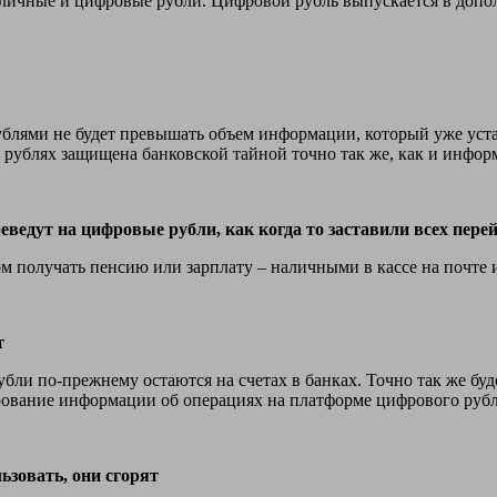
езналичные и цифровые рубли. Цифровой рубль выпускается в до
блями не будет превышать объем информации, который уже уст
рублях защищена банковской тайной точно так же, как и информ
ведут на цифровые рубли, как когда то заставили всех пере
зом получать пенсию или зарплату – наличными в кассе на почте
т
бли по-прежнему остаются на счетах в банках. Точно так же бу
рование информации об операциях на платформе цифрового рубл
ьзовать, они сгорят