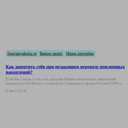
fingramyakutia.ru
Важно знать!
Наши партнёры
Как защитить себя при незаконном переводе пенсионных
накоплений?
Если Вы узнали о том, что средства Ваших пенсионных накоплений
переведены без Вашего согласия из Социального фонда России (СФР) в…
6 Авг в 10:46