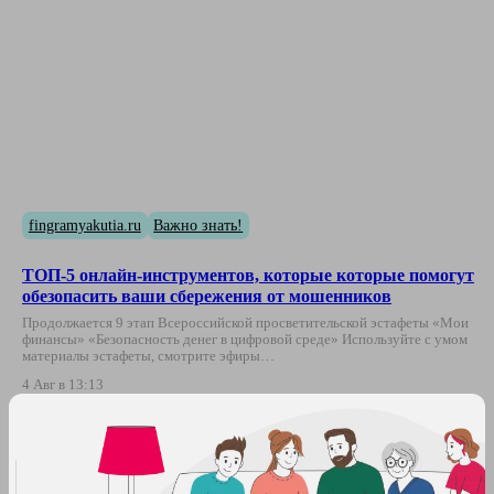
fingramyakutia.ru
Важно знать!
ТОП-5 онлайн-инструментов, которые которые помогут
обезопасить ваши сбережения от мошенников
Продолжается 9 этап Всероссийской просветительской эстафеты «Мои
финансы» «Безопасность денег в цифровой среде» Используйте с умом
материалы эстафеты, смотрите эфиры…
4 Авг в 13:13