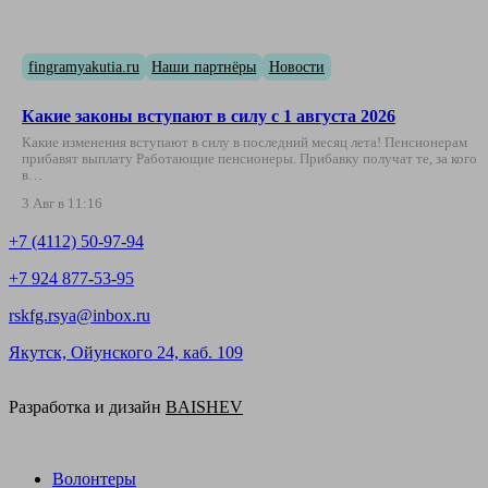
fingramyakutia.ru
Наши партнёры
Новости
Какие законы вступают в силу с 1 августа 2026
Какие изменения вступают в силу в последний месяц лета! Пенсионерам
прибавят выплату Работающие пенсионеры. Прибавку получат те, за кого
в…
3 Авг в 11:16
+7 (4112) 50-97-94
+7 924 877-53-95
rskfg.rsya@inbox.ru
Якутск, Ойунского 24, каб. 109
Разработка и дизайн
BAISHEV
Волонтеры