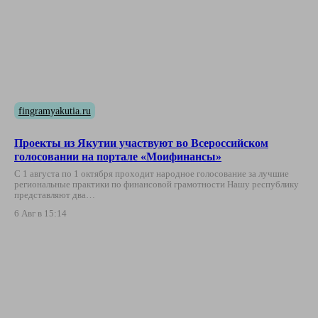
fingramyakutia.ru
Проекты из Якутии участвуют во Всероссийском
голосовании на портале «Моифинансы»
С 1 августа по 1 октября проходит народное голосование за лучшие
региональные практики по финансовой грамотности Нашу республику
представляют два…
6 Авг в 15:14