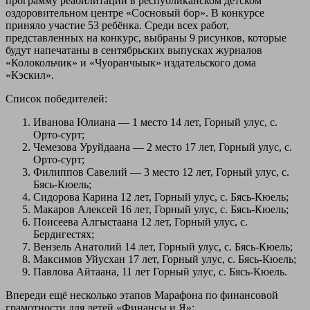
программу реабилитации в республиканском детском
оздоровительном центре «Сосновый бор». В конкурсе
приняло участие 53 ребёнка. Среди всех работ,
представленных на конкурс, выбраны 9 рисунков, которые
будут напечатаны в сентябрьских выпусках журналов
«Колокольчик» и «Чуоранчыык» издательского дома
«Кэскил».
Список победителей:
Иванова Юлиана — 1 место 14 лет, Горный улус, с.
Орто-сурт;
Чемезова Уруйдаана — 2 место 17 лет, Горный улус, с.
Орто-сурт;
Филиппов Савелий — 3 место 12 лет, Горный улус, с.
Бясь-Кюель;
Сидорова Карина 12 лет, Горный улус, с. Бясь-Кюель;
Макаров Алексей 16 лет, Горный улус, с. Бясь-Кюель;
Поисеева Алгыстаана 12 лет, Горный улус, с.
Бердигестях;
Вензель Анатолий 14 лет, Горный улус, с. Бясь-Кюель;
Максимов Уйусхан 17 лет, Горный улус, с. Бясь-Кюель;
Павлова Айтаана, 11 лет Горный улус, с. Бясь-Кюель.
Впереди ещё несколько этапов Марафона по финансовой
грамотности для детей «Финансы и Я»: