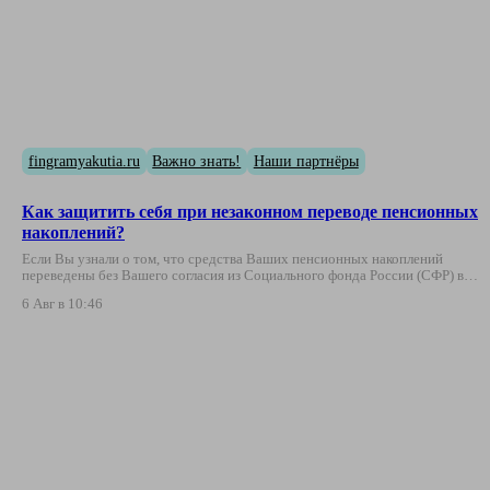
fingramyakutia.ru
Важно знать!
Наши партнёры
Как защитить себя при незаконном переводе пенсионных
накоплений?
Если Вы узнали о том, что средства Ваших пенсионных накоплений
переведены без Вашего согласия из Социального фонда России (СФР) в…
6 Авг в 10:46