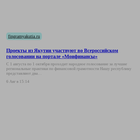
fingramyakutia.ru
Проекты из Якутии участвуют во Всероссийском
голосовании на портале «Моифинансы»
С 1 августа по 1 октября проходит народное голосование за лучшие
региональные практики по финансовой грамотности Нашу республику
представляют два…
6 Авг в 15:14