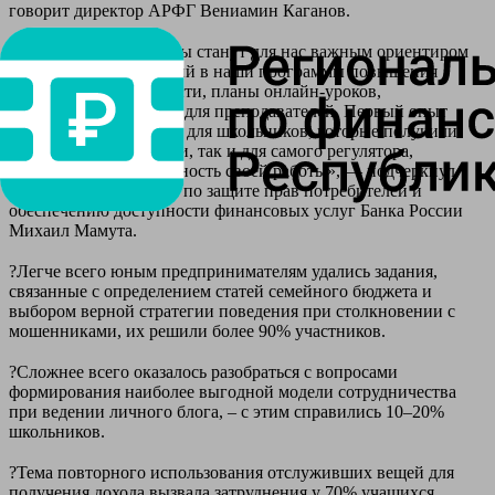
говорит директор АРФГ Вениамин Каганов.
⠀
«Результаты олимпиады станут для нас важным ориентиром
для внесения изменений в наши программы повышения
финансовой грамотности, планы онлайн-уроков,
методические пособия для преподавателей. Первый опыт
оказался полезным как для школьников, которые получили
новые знания и навыки, так и для самого регулятора,
оценившего эффективность своей работы», — подчеркнул
руководитель Службы по защите прав потребителей и
обеспечению доступности финансовых услуг Банка России
Михаил Мамута.
⠀
?Легче всего юным предпринимателям удались задания,
связанные с определением статей семейного бюджета и
выбором верной стратегии поведения при столкновении с
мошенниками, их решили более 90% участников.
⠀
?Сложнее всего оказалось разобраться с вопросами
формирования наиболее выгодной модели сотрудничества
при ведении личного блога, – с этим справились 10–20%
школьников.
⠀
?Тема повторного использования отслуживших вещей для
получения дохода вызвала затруднения у 70% учащихся.