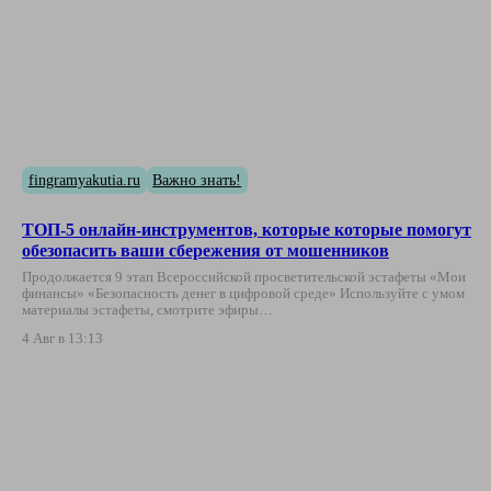
fingramyakutia.ru
Важно знать!
ТОП-5 онлайн-инструментов, которые которые помогут
обезопасить ваши сбережения от мошенников
Продолжается 9 этап Всероссийской просветительской эстафеты «Мои
финансы» «Безопасность денег в цифровой среде» Используйте с умом
материалы эстафеты, смотрите эфиры…
4 Авг в 13:13