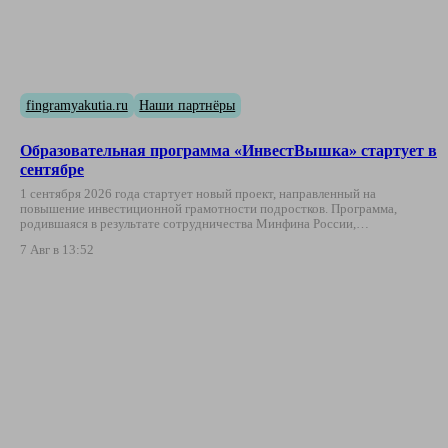
fingramyakutia.ru
Наши партнёры
Образовательная программа «ИнвестВышка» стартует в
сентябре
1 сентября 2026 года стартует новый проект, направленный на
повышение инвестиционной грамотности подростков. Программа,
родившаяся в результате сотрудничества Минфина России,…
7 Авг в 13:52