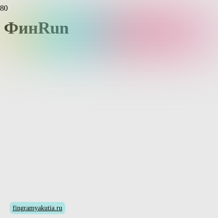
ФинRun
fingramyakutia.ru