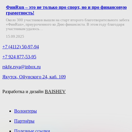
ФинRun – это не только про спорт, но и про финансовую
грамотность!
Около 300 участников вышли на старт второго благотворительного забега
«ФинRun», приуроченного ко Дню финансиста. В этом году благодаря
участникам удалось…
15.09.2025
+7 (4112) 50-97-94
+7 924 877-53-95
rskfg.rsya@inbox.ru
Якутск, Ойунского 24, каб. 109
Разработка и дизайн
BAISHEV
Волонтеры
Партнёры
Полезные ссылки