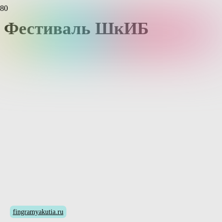
Фестиваль ШкИБ
fingramyakutia.ru