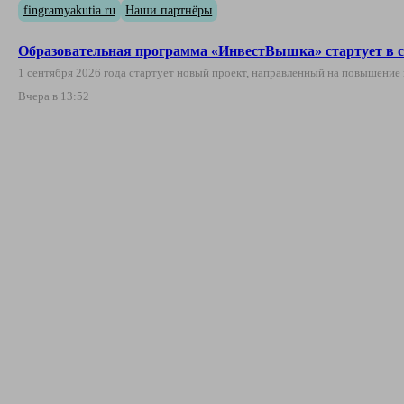
fingramyakutia.ru
Наши партнёры
Образовательная программа «ИнвестВышка» стартует в с
1 сентября 2026 года стартует новый проект, направленный на повышени
Вчера в 13:52