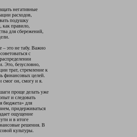
ращать негативные
зации расходов,
овать подушку
, как правило,
ства для сбережений,
ели.
– это не табу. Важно
советоваться с
о распределении
. Это, безусловно,
ии трат, стремление к
чь финансовых целей.
 смог он, смогу и я.
шаги проще делать уже
опыт и следовать
я бюджета» для
нием, придерживаться
оздает ощущение
ути и в итоге
инансовые решения. В
совой культуры.