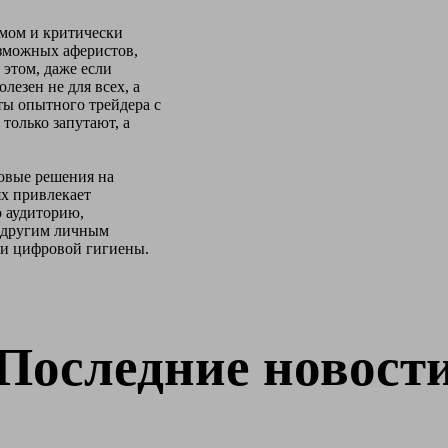
умом и критически
озможных аферистов,
этом, даже если
лезен не для всех, а
ты опытного трейдера с
только запутают, а
совые решения на
ях привлекает
 аудиторию,
и другим личным
 и цифровой гигиены.
Последние новост