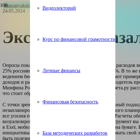
fingramyakutia.ru
Видеолекторий
24.05.2024
Эксперт рассказа
Курс по финансовой грамотности
Опросы показывают, что в 2011 году учет доходов и расходов в
Личные финансы
25% россиян, а к 2023 году эта цифра выросла до 65%. В то же
ведением бюджета чаще всего россияне подразумевают пример
доходов и расходов в уме. Михаил Сергейчик, руководитель 
Минфина России «Моифинансы.рф»
в интервью
Газета.ру
расс
что стоит обращать внимания при ведении бюджета.
Финансовая безопасность
С точки зрения финансовой культуры это неправильный подхо
незапланированные расходы, отсутствие долгосрочного планир
все усилия по финансовому планированию к нулю. Расчеты об
визуализировать. При этом не так важно, какой инструмент вы
в Exel, мобильное приложение или записываете все на бумаге.
инициативы, которые стимулируют нас визуализировать свой 
База методических разработок
быть полезны.