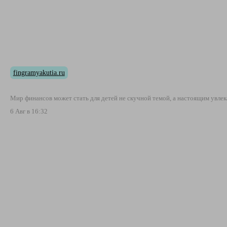
fingramyakutia.ru
Мир финансов может стать для детей не скучной темой, а настоящим ув
6 Авг в 16:32