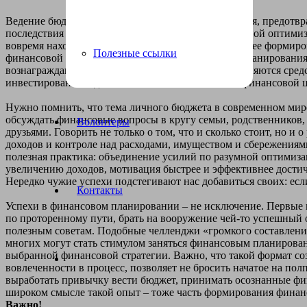
Ведение бюджета позволяет прогнозировать события, предотв
последствия недостатка средств за счет своевременной оптими
вовремя находить новые источники доходов и заранее формир
Полезные ссылки
финансовой безопасности. Усилия от грамотного планирования
вознаграждаются: старый кредит закрывается, появляются сред
инвестирования и достижения более масштабной финансовой ц
Нужно помнить, что тема личного бюджета в современном мире 
обсуждать финансовые вопросы в кругу семьи, родственников, 
Волонтеры
друзьями. Говорить не только о том, что и сколько стоит, но и 
доходов и контроле над расходами, имуществом и сбережениями
полезная практика: объединение усилий по разумной оптимизац
увеличению доходов, мотивация быстрее и эффективнее дости
Нередко чужие успехи подстегивают нас добавиться своих: если
Контакты
Успехи в финансовом планировании – не исключение. Первые 
по проторенному пути, брать на вооружение чей-то успешный 
полезным советам. Подобные челленджи «громкого составлени
многих могут стать стимулом заняться финансовым планирова
выбранной финансовой стратегии. Важно, что такой формат с
вовлеченности в процесс, позволяет не бросить начатое на полп
выработать привычку вести бюджет, принимать осознанные ф
широком смысле такой опыт – тоже часть формирования финан
Важно!