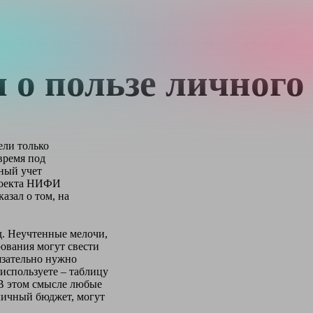
л о пользе личного
ели только
 время под
ный учет
проекта НИФИ
казал о том, на
д. Неучтенные мелочи,
ования могут свести
язательно нужно
 используете – таблицу
 В этом смысле любые
личный бюджет, могут