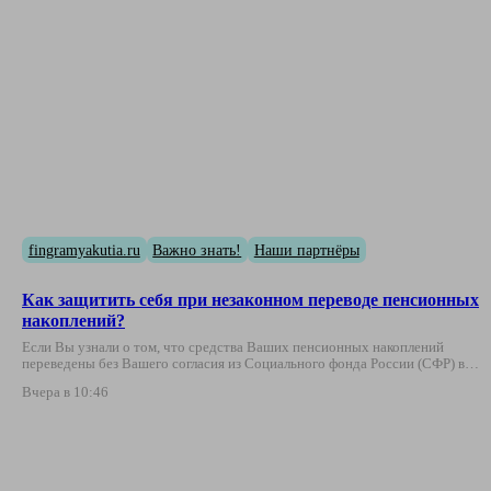
fingramyakutia.ru
Важно знать!
Наши партнёры
Как защитить себя при незаконном переводе пенсионных
накоплений?
Если Вы узнали о том, что средства Ваших пенсионных накоплений
переведены без Вашего согласия из Социального фонда России (СФР) в…
Вчера в 10:46