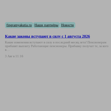
fingramyakutia.ru
Наши партнёры
Новости
Какие законы вступают в силу с 1 августа 2026
Какие изменения вступают в силу в последний месяц лета! Пенсионерам
прибавят выплату Работающие пенсионеры. Прибавку получат те, за кого
в…
3 Авг в 11:16