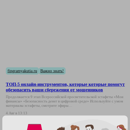
fingramyakutia.ru
Важно знать!
ТОП-5 онлайн-инструментов, которые которые помогут
обезопасить ваши сбережения от мошенников
Продолжается 9 этап Всероссийской просветительской эстафеты «Мои
финансы» «Безопасность денег в цифровой среде» Используйте с умом
материалы эстафеты, смотрите эфиры…
4 Авг в 13:13