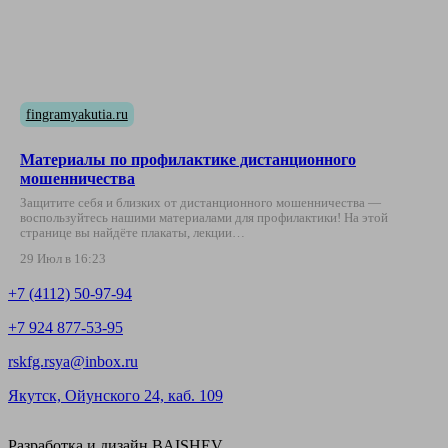
fingramyakutia.ru
Материалы по профилактике дистанционного
мошенничества
Защитите себя и близких от дистанционного мошенничества —
воспользуйтесь нашими материалами для профилактики! На этой
странице вы найдёте плакаты, лекции…
29 Июл в 16:23
+7 (4112) 50-97-94
+7 924 877-53-95
rskfg.rsya@inbox.ru
Якутск, Ойунского 24, каб. 109
Разработка и дизайн
BAISHEV